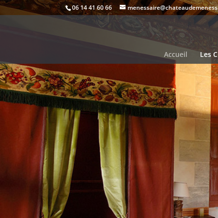
06 14 41 60 66
menessaire@chateaudemeness
Accueil
Les 