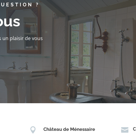
QUESTION ?
ous
 un plaisir de vous


Château de Ménessaire
C